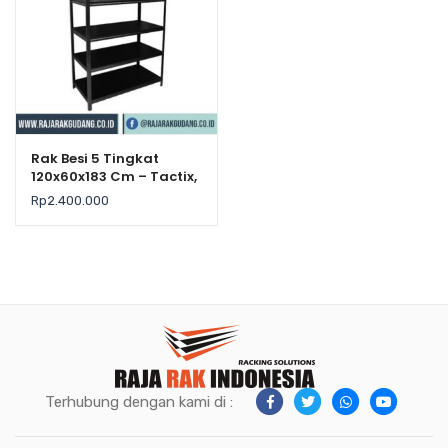
Rak Besi 5 Tingkat
120x60x183 Cm – Tactix,
Kekuatan 225Kg / Level
Rp
2.400.000
Terhubung dengan kami di :