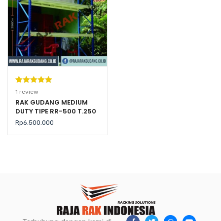
Peringkat
1
1
review
5.00
dari 5
RAK GUDANG MEDIUM
DUTY TIPE RR-500 T.250
berdasarka
(Kekuatan 500 Kg per
n
penilaian
Rp
6.500.000
Level)
pelanggan