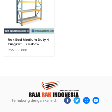
Rak Besi Medium Duty 4
Tingkat – Krisbow –
Kekuatan 500Kg / Level
Rp
6.000.000
Terhubung dengan kami di :