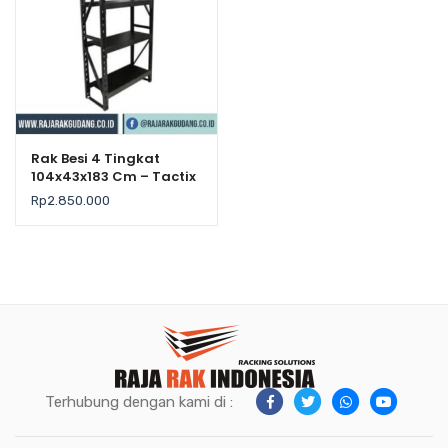
Rak Besi 4 Tingkat
104x43x183 Cm – Tactix
– Kekuatan 500Kg /
Rp
2.850.000
Level
Terhubung dengan kami di :