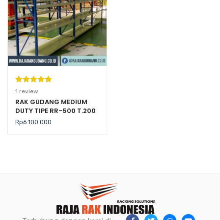
Peringkat
1
1
review
5.00
dari 5
RAK GUDANG MEDIUM
DUTY TIPE RR-500 T.200
berdasarka
(Kekuatan 500 Kg per
n
penilaian
Rp
6.100.000
Level)
pelanggan