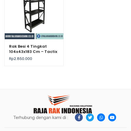
Rak Besi 4 Tingkat
104x43x183 Cm – Tactix
– Kekuatan 500Kg /
Rp
2.850.000
Level
Terhubung dengan kami di :