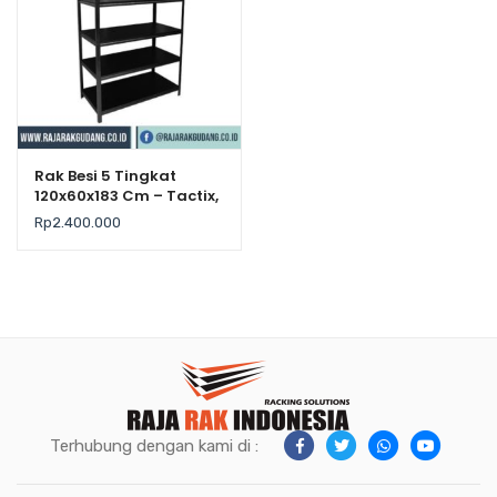
Rak Besi 5 Tingkat
120x60x183 Cm – Tactix,
Kekuatan 225Kg / Level
Rp
2.400.000
Terhubung dengan kami di :