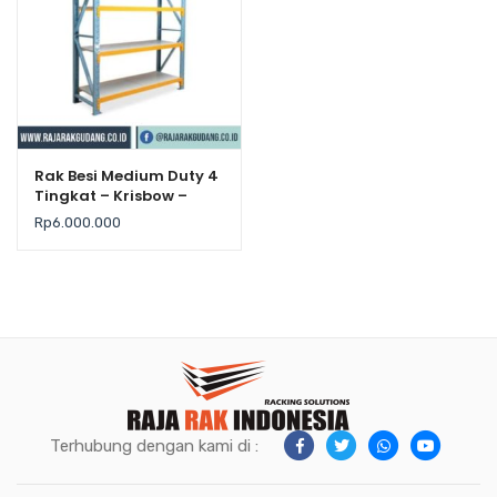
Rak Besi Medium Duty 4
Tingkat – Krisbow –
Kekuatan 500Kg / Level
Rp
6.000.000
Terhubung dengan kami di :