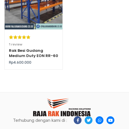
Peringkat
1
1
review
5.00
dari 5
Rak Besi Gudang
Medium Duty EON RR-60
berdasarka
n
penilaian
Rp
4.600.000
pelanggan
Terhubung dengan kami di :