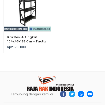
Rak Besi 4 Tingkat
104x43x183 Cm – Tactix
– Kekuatan 500Kg /
Rp
2.850.000
Level
Terhubung dengan kami di :