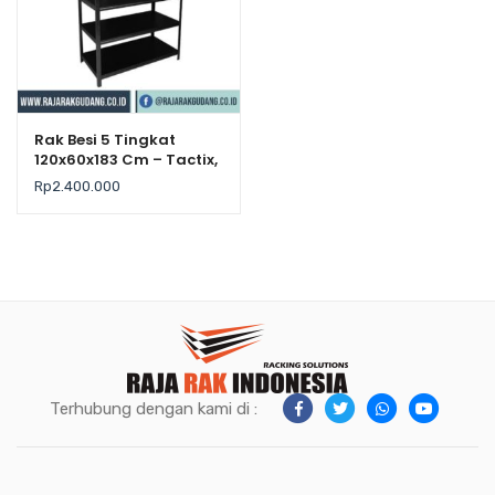
Rak Besi 5 Tingkat
120x60x183 Cm – Tactix,
Kekuatan 225Kg / Level
Rp
2.400.000
Terhubung dengan kami di :