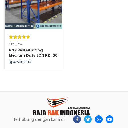
Peringkat
1
1
review
5.00
dari 5
Rak Besi Gudang
Medium Duty EON RR-60
berdasarka
n
penilaian
Rp
4.600.000
pelanggan
Terhubung dengan kami di :