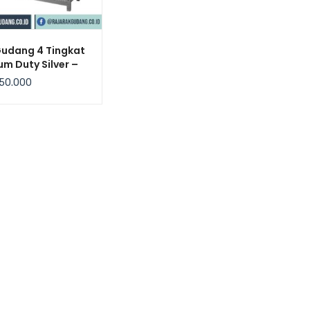
Gudang 4 Tingkat
m Duty Silver –
bow
50.000