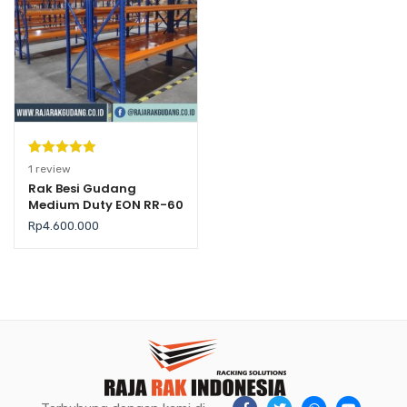
Peringkat
1
1
review
5.00
dari 5
Rak Besi Gudang
Medium Duty EON RR-60
berdasarka
n
penilaian
Rp
4.600.000
pelanggan