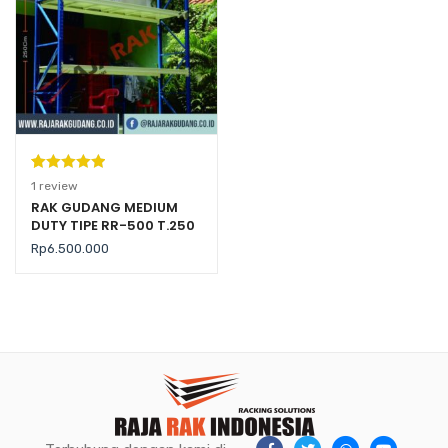
Peringkat
1
1
review
5.00
dari 5
RAK GUDANG MEDIUM
DUTY TIPE RR-500 T.250
berdasarka
(Kekuatan 500 Kg per
n
penilaian
Rp
6.500.000
Level)
pelanggan