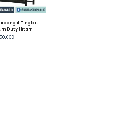
Gudang 4 Tingkat
um Duty Hitam –
bow
50.000