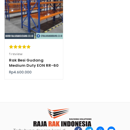
Peringkat
1
1
review
5.00
dari 5
Rak Besi Gudang
Medium Duty EON RR-60
berdasarka
n
penilaian
Rp
4.600.000
pelanggan