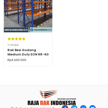
Peringkat
1
1
review
5.00
dari 5
Rak Besi Gudang
Medium Duty EON RR-60
berdasarka
n
penilaian
Rp
4.600.000
pelanggan