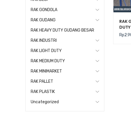
RAK GONDOLA
RAK GUDANG
RAK 
DUTY 
RAK HEAVY DUTY GUDANG BESAR
(Keku
Rp
2.9
Level
RAK INDUSTRI
RAK LIGHT DUTY
RAK MEDIUM DUTY
RAK MINIMARKET
RAK PALLET
RAK PLASTIK
Uncategorized