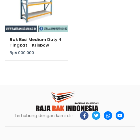
Rak Besi Medium Duty 4
Tingkat – Krisbow –
Kekuatan 500Kg / Level
Rp
6.000.000
Terhubung dengan kami di :