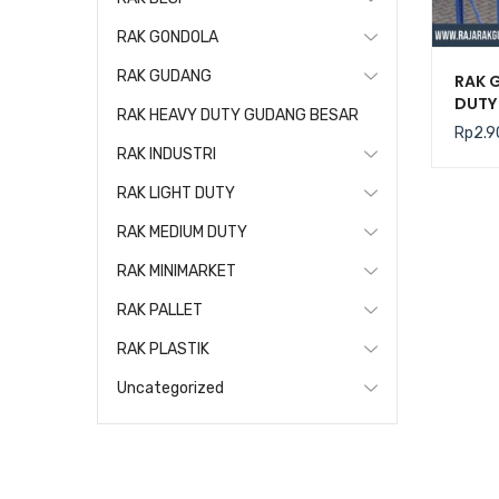
RAK GONDOLA
RAK GUDANG
RAK 
DUTY 
RAK HEAVY DUTY GUDANG BESAR
(Keku
Rp
2.9
Level
RAK INDUSTRI
RAK LIGHT DUTY
RAK MEDIUM DUTY
RAK MINIMARKET
RAK PALLET
RAK PLASTIK
Uncategorized