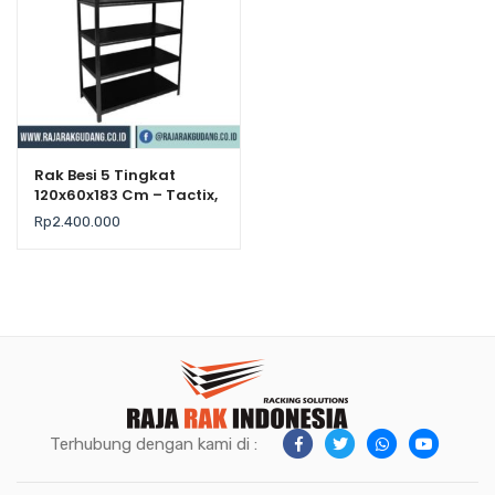
Rak Besi 5 Tingkat
120x60x183 Cm – Tactix,
Kekuatan 225Kg / Level
Rp
2.400.000
Terhubung dengan kami di :