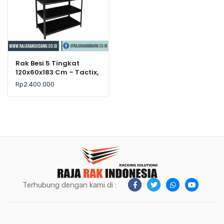
Rak Besi 5 Tingkat
120x60x183 Cm – Tactix,
Kekuatan 225Kg / Level
Rp
2.400.000
Terhubung dengan kami di :