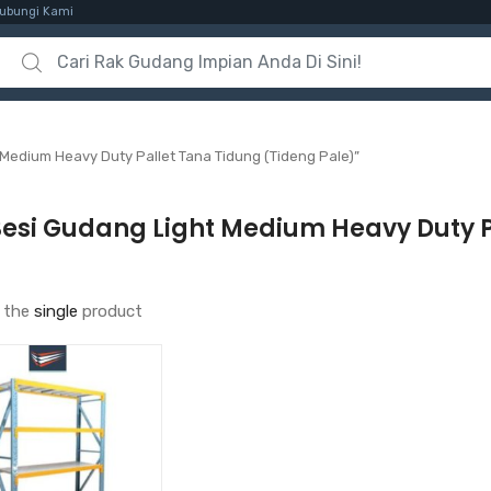
ubungi Kami
Search for:
Medium Heavy Duty Pallet Tana Tidung (Tideng Pale)”
Besi Gudang Light Medium Heavy Duty P
)
 the
single
product