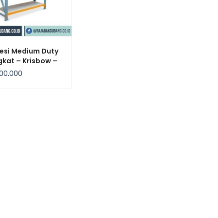
esi Medium Duty
gkat – Krisbow –
atan 500Kg /
00.000