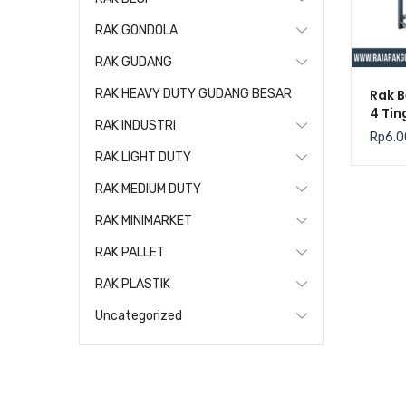
RAK GONDOLA
RAK GUDANG
Rak B
RAK HEAVY DUTY GUDANG BESAR
4 Tin
RAK INDUSTRI
Keku
Rp
6.0
Level
RAK LIGHT DUTY
RAK MEDIUM DUTY
RAK MINIMARKET
RAK PALLET
RAK PLASTIK
Uncategorized