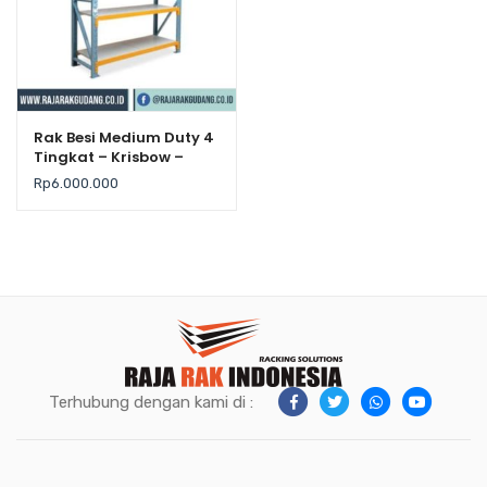
Rak Besi Medium Duty 4
Tingkat – Krisbow –
Kekuatan 500Kg / Level
Rp
6.000.000
Terhubung dengan kami di :