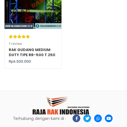
Peringkat
1
1
review
5.00
dari 5
RAK GUDANG MEDIUM
DUTY TIPE RR-500 T.250
berdasarka
(Kekuatan 500 Kg per
n
penilaian
Rp
6.500.000
Level)
pelanggan
Terhubung dengan kami di :