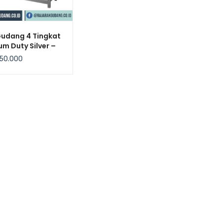
Gudang 4 Tingkat
m Duty Silver –
bow
50.000