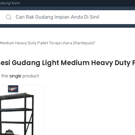
ubungi Kami
Search for:
Medium Heavy Duty Pallet Toraja Utara (Rantepao)”
Besi Gudang Light Medium Heavy Duty P
 the
single
product