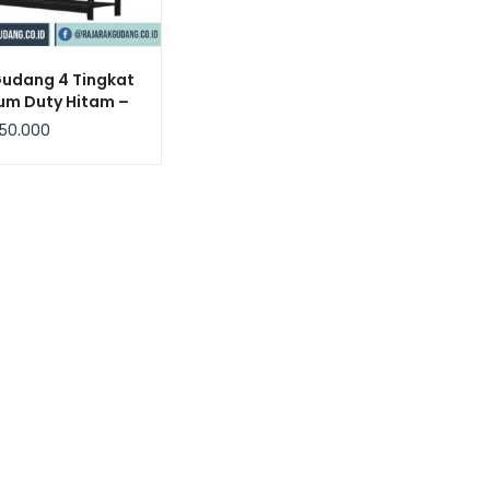
Gudang 4 Tingkat
um Duty Hitam –
bow
50.000