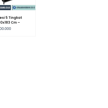
esi 5 Tingkat
60x183 Cm –
x, Kekuatan
00.000
 / Level