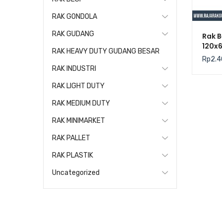
RAK GONDOLA
RAK GUDANG
Rak B
120x
RAK HEAVY DUTY GUDANG BESAR
Tacti
Rp
2.4
225Kg
RAK INDUSTRI
RAK LIGHT DUTY
RAK MEDIUM DUTY
RAK MINIMARKET
RAK PALLET
RAK PLASTIK
Uncategorized