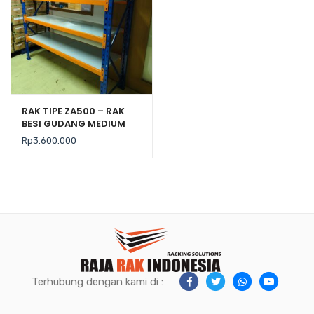
RAK TIPE ZA500 – RAK
BESI GUDANG MEDIUM
DUTY KAP. 500 KG
Rp
3.600.000
Terhubung dengan kami di :