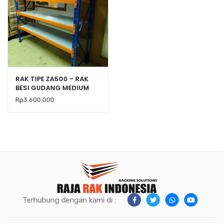
RAK TIPE ZA500 – RAK
BESI GUDANG MEDIUM
DUTY KAP. 500 KG
Rp
3.600.000
Terhubung dengan kami di :