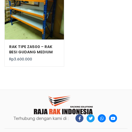
RAK TIPE ZA500 – RAK
BESI GUDANG MEDIUM
DUTY KAP. 500 KG
Rp
3.600.000
Terhubung dengan kami di :