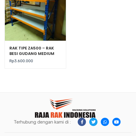
RAK TIPE ZA500 – RAK
BESI GUDANG MEDIUM
DUTY KAP. 500 KG
Rp
3.600.000
Terhubung dengan kami di :