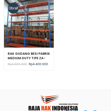
Obral!
RAK GUDANG BESI PABRIK
MEDIUM DUTY TIPE ZA-
500 TINGGI 300 CM
Harga
Harga
Rp
4.500.000
Rp
4.400.000
aslinya
saat
adalah:
ini
Rp4.500.000.
adalah:
Rp4.400.000.