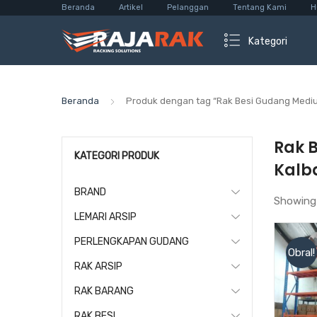
Beranda
Artikel
Pelanggan
Tentang Kami
H
Kategori
Beranda
Produk dengan tag “Rak Besi Gudang Mediu
Rak 
KATEGORI PRODUK
Kalb
BRAND
Showing
LEMARI ARSIP
PERLENGKAPAN GUDANG
Obral!
RAK ARSIP
RAK BARANG
RAK BESI