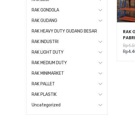
RAK GONDOLA
RAK GUDANG
RAK 
RAK HEAVY DUTY GUDANG BESAR
PABR
RAK INDUSTRI
TIPE 
Rp
4.5
300 
Rp
4.4
RAK LIGHT DUTY
RAK MEDIUM DUTY
RAK MINIMARKET
RAK PALLET
RAK PLASTIK
Uncategorized