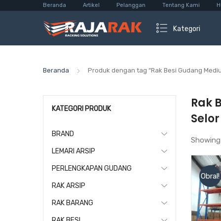
Beranda
Artikel
Pelanggan
Tentang Kami
H
Kategori
Beranda
Produk dengan tag “Rak Besi Gudang Medium
Rak 
KATEGORI PRODUK
Selor
BRAND
Showing
LEMARI ARSIP
PERLENGKAPAN GUDANG
Obral!
RAK ARSIP
RAK BARANG
RAK BESI