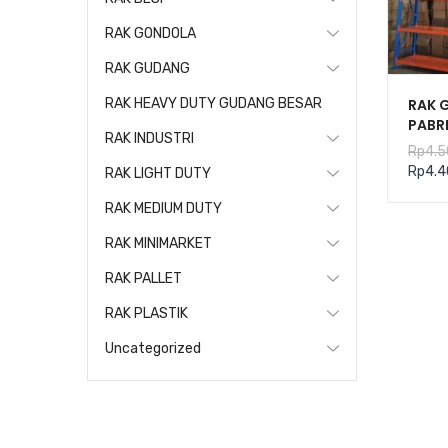
RAK GONDOLA
RAK GUDANG
RAK 
RAK HEAVY DUTY GUDANG BESAR
PABR
RAK INDUSTRI
TIPE 
Rp
4.5
300 
Rp
4.4
RAK LIGHT DUTY
RAK MEDIUM DUTY
RAK MINIMARKET
RAK PALLET
RAK PLASTIK
Uncategorized