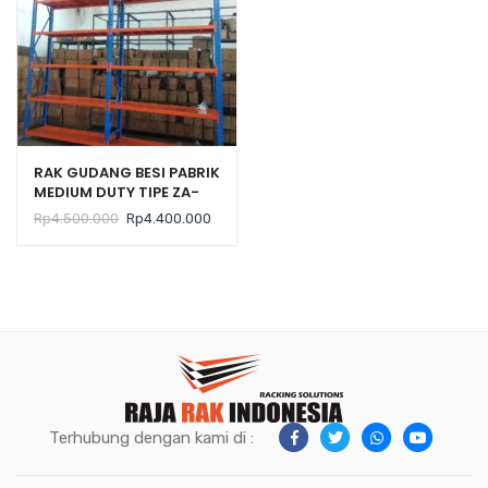
RAK GUDANG BESI PABRIK
MEDIUM DUTY TIPE ZA-
500 TINGGI 300 CM
Harga
Harga
Rp
4.500.000
Rp
4.400.000
aslinya
saat
adalah:
ini
Rp4.500.000.
adalah:
Rp4.400.000.
Terhubung dengan kami di :