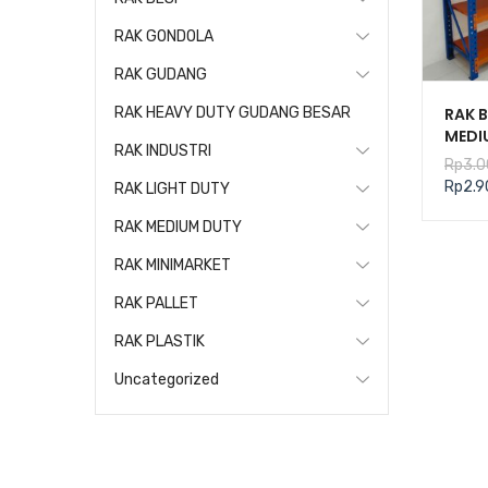
RAK GONDOLA
RAK GUDANG
RAK 
RAK HEAVY DUTY GUDANG BESAR
MEDI
RAK INDUSTRI
KAPA
Rp
3.0
TIPE 
Rp
2.9
RAK LIGHT DUTY
RAK MEDIUM DUTY
RAK MINIMARKET
RAK PALLET
RAK PLASTIK
Uncategorized