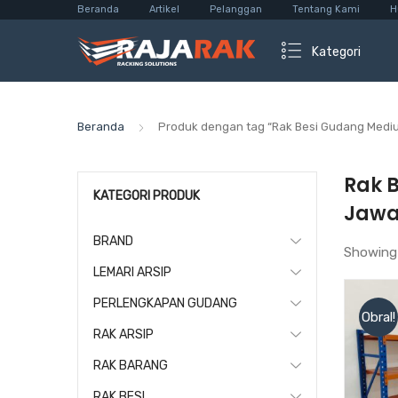
Beranda
Artikel
Pelanggan
Tentang Kami
H
Kategori
Beranda
Produk dengan tag “Rak Besi Gudang Medi
Rak 
KATEGORI PRODUK
Jawa
BRAND
Showing
LEMARI ARSIP
PERLENGKAPAN GUDANG
Obral!
RAK ARSIP
RAK BARANG
RAK BESI