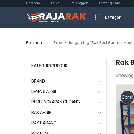
Beranda
Artikel
Pelanggan
Tentang Kami
H
Kategori
Beranda
Produk dengan tag “Rak Besi Gudang Mediu
Rak 
KATEGORI PRODUK
Showing
BRAND
LEMARI ARSIP
Obral!
PERLENGKAPAN GUDANG
RAK ARSIP
RAK BARANG
RAK BESI