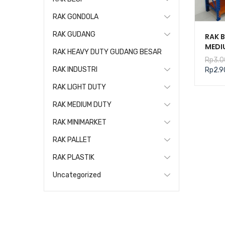
RAK GONDOLA
RAK GUDANG
RAK 
MEDI
RAK HEAVY DUTY GUDANG BESAR
KAPA
Rp
3.0
TIPE 
RAK INDUSTRI
Rp
2.9
RAK LIGHT DUTY
RAK MEDIUM DUTY
RAK MINIMARKET
RAK PALLET
RAK PLASTIK
Uncategorized