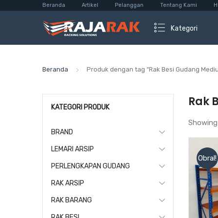
Beranda
Artikel
Pelanggan
Tentang Kami
H
Kategori
Beranda
Produk dengan tag “Rak Besi Gudang Mediu
Rak 
KATEGORI PRODUK
Showing
BRAND
LEMARI ARSIP
Obral!
PERLENGKAPAN GUDANG
RAK ARSIP
RAK BARANG
RAK BESI