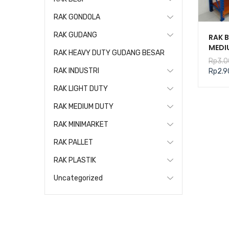
RAK GONDOLA
RAK GUDANG
RAK 
MEDI
RAK HEAVY DUTY GUDANG BESAR
KAPA
Rp
3.0
TIPE 
RAK INDUSTRI
Rp
2.9
RAK LIGHT DUTY
RAK MEDIUM DUTY
RAK MINIMARKET
RAK PALLET
RAK PLASTIK
Uncategorized