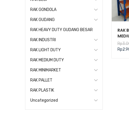
RAK GONDOLA
RAK GUDANG
RAK 
RAK HEAVY DUTY GUDANG BESAR
MEDI
RAK INDUSTRI
KAPA
Rp
3.0
TIPE 
Rp
2.9
RAK LIGHT DUTY
RAK MEDIUM DUTY
RAK MINIMARKET
RAK PALLET
RAK PLASTIK
Uncategorized