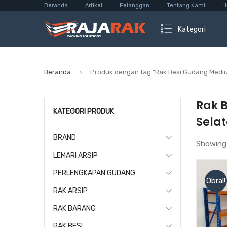
Beranda
Artikel
Pelanggan
Tentang Kami
H
Kategori
Beranda
Produk dengan tag “Rak Besi Gudang Mediu
Rak 
KATEGORI PRODUK
Sela
BRAND
Showing
LEMARI ARSIP
PERLENGKAPAN GUDANG
Obral!
RAK ARSIP
RAK BARANG
RAK BESI