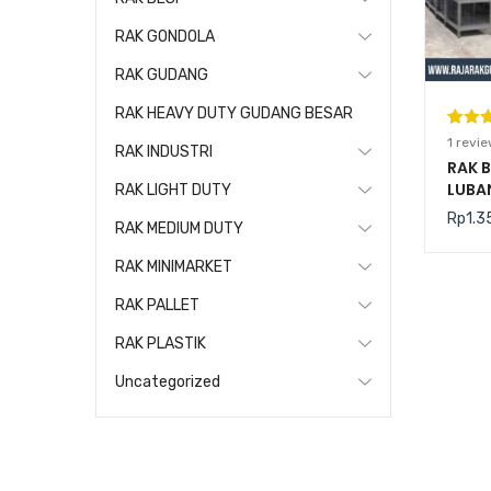
RAK GONDOLA
RAK GUDANG
RAK HEAVY DUTY GUDANG BESAR
Pering
1
1
revie
RAK INDUSTRI
5.00
da
RAK 
LUBA
berda
RAK LIGHT DUTY
SERB
n
penil
Rp
1.3
RAK MEDIUM DUTY
pelang
RAK MINIMARKET
RAK PALLET
RAK PLASTIK
Uncategorized