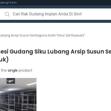
ubungi Kami
Search for:
Lubang Arsip Susun Serbaguna Aceh Timur (Idi Rayeuk)”
Besi Gudang Siku Lubang Arsip Susun S
uk)
 the
single
product