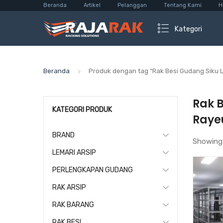
Beranda
Artikel
Pelanggan
Tentang Kami
H
Kategori
Beranda
Produk dengan tag “Rak Besi Gudang Siku 
Rak 
KATEGORI PRODUK
Raye
BRAND
Showing
LEMARI ARSIP
PERLENGKAPAN GUDANG
RAK ARSIP
RAK BARANG
RAK BESI