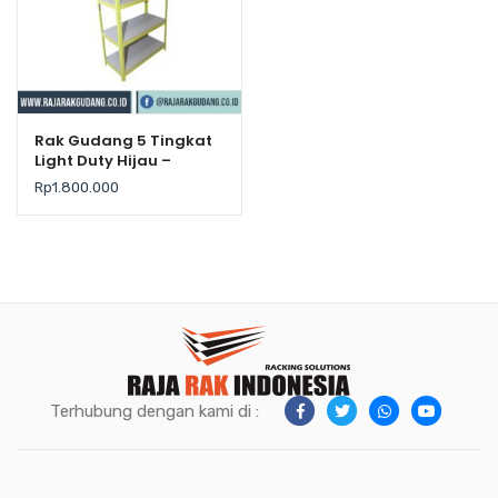
Rak Gudang 5 Tingkat
Light Duty Hijau –
Krisbow
Rp
1.800.000
Terhubung dengan kami di :