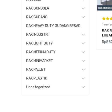
RAK GONDOLA
RAK GUDANG
Pering
1
1
revie
RAK HEAVY DUTY GUDANG BESAR
5.00
da
RAK 
RAK INDUSTRI
LUBA
berda
SERB
n
penil
Rp
85
RAK LIGHT DUTY
50
pelang
RAK MEDIUM DUTY
RAK MINIMARKET
RAK PALLET
RAK PLASTIK
Uncategorized