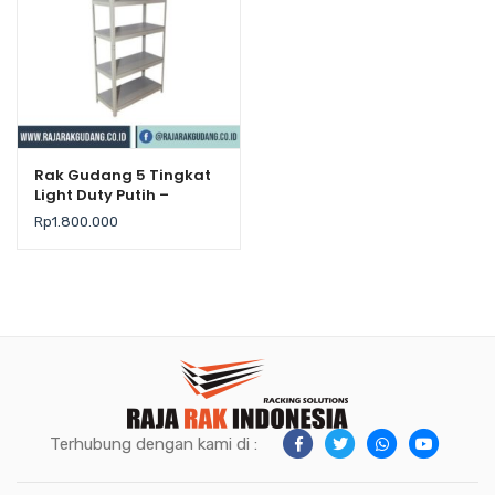
Rak Gudang 5 Tingkat
Light Duty Putih –
Krisbow
Rp
1.800.000
Terhubung dengan kami di :