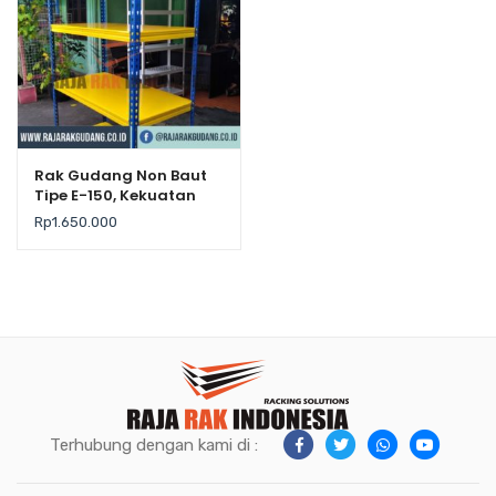
Rak Gudang Non Baut
Tipe E-150, Kekuatan
200Kg / Level
Rp
1.650.000
Terhubung dengan kami di :