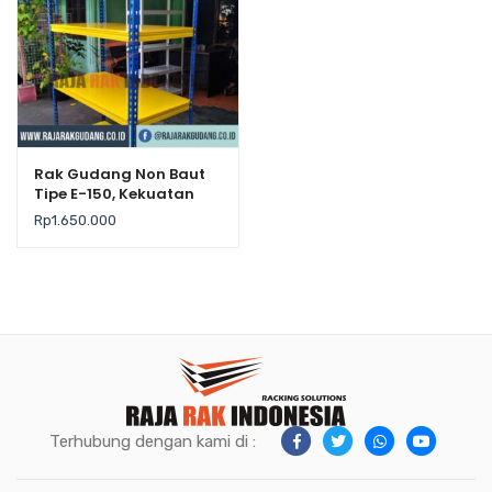
Rak Gudang Non Baut
Tipe E-150, Kekuatan
200Kg / Level
Rp
1.650.000
Terhubung dengan kami di :