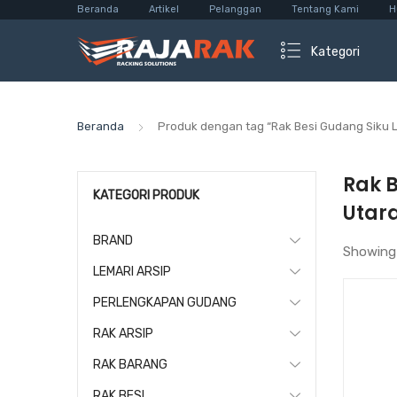
Beranda
Artikel
Pelanggan
Tentang Kami
H
Kategori
Beranda
Produk dengan tag “Rak Besi Gudang Siku
Rak 
KATEGORI PRODUK
Utar
BRAND
Showing
LEMARI ARSIP
PERLENGKAPAN GUDANG
RAK ARSIP
RAK BARANG
RAK BESI