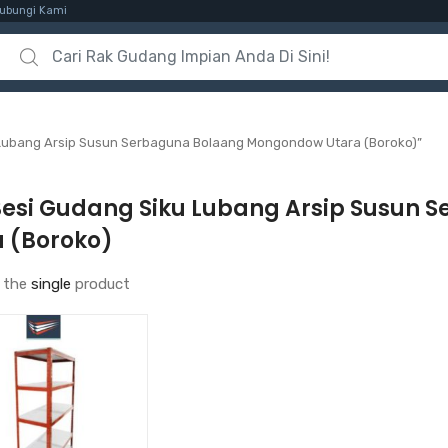
ubungi Kami
Search for:
 Lubang Arsip Susun Serbaguna Bolaang Mongondow Utara (Boroko)”
Besi Gudang Siku Lubang Arsip Susun
a (Boroko)
 the
single
product