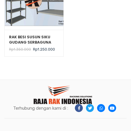
RAK BESI SUSUN SIKU
GUDANG SERBAGUNA
Tipe JN-40
Harga
Harga
Rp
1.350.000
Rp
1.250.000
aslinya
saat
adalah:
ini
Rp1.350.000.
adalah:
Rp1.250.000.
Terhubung dengan kami di :