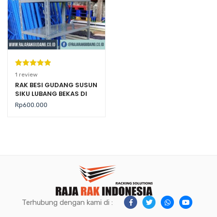
Peringkat
1
1
review
5.00
dari 5
RAK BESI GUDANG SUSUN
SIKU LUBANG BEKAS DI
berdasarka
REKONDISI
n
penilaian
Rp
600.000
pelanggan
Terhubung dengan kami di :